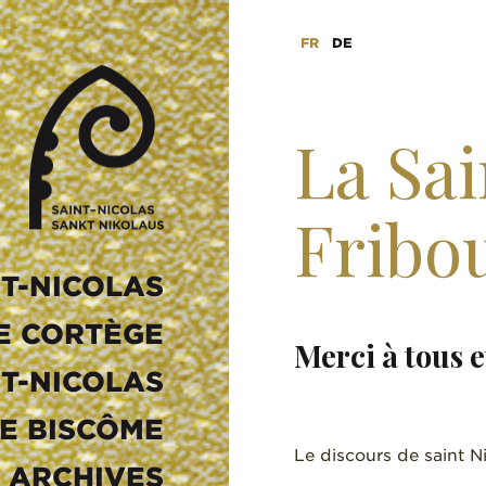
FR
DE
La Sai
Fribo
st-
nicolas.ch
NT-NICOLAS
E CORTÈGE
Merci à tous et
ST-NICOLAS
E BISCÔME
Le discours de saint N
ARCHIVES