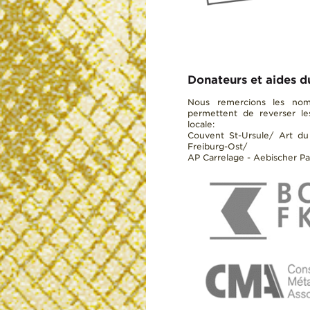
Donateurs et aides d
Nous remercions les nom
permettent de reverser le
locale:
Couvent St-Ursule/ Art du 
Freiburg-Ost/
AP Carrelage - Aebischer Pas