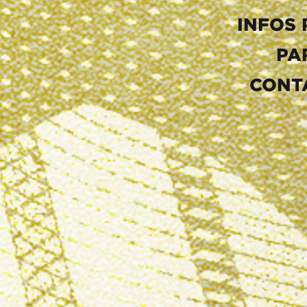
INFOS 
PA
CONT