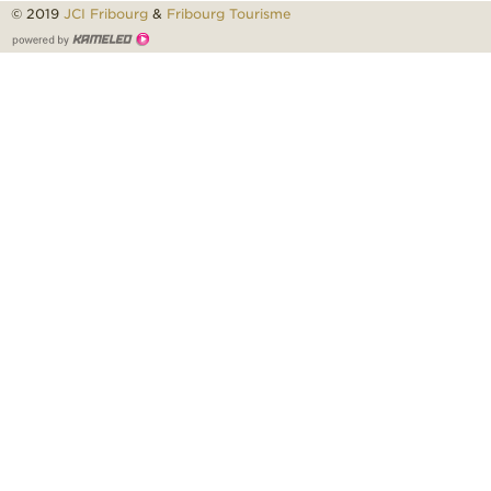
© 2019
JCI Fribourg
&
Fribourg Tourisme
Création
site
Internet